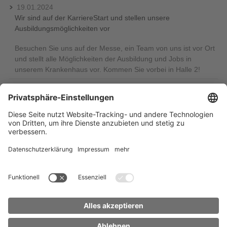
19.01.2024
Wir sind auf der KarriereStart und stellen unsere
Ausbildungsmöglichkeiten vor
Besuchen Sie uns auf der Messe, ein Team von uns ist vor Ort
und stellt alle Möglichkeiten der Ausbildung und Jobs in
unserem Krankenhaus vor. Kommen Sie vorbei in Halle 2!
18.01.2024
Herzlich willkommen zum Ausbildungstag am 20. April 2024
Wir möchten unsere Ausbildung zur Pflegefachfrau und zum
Pflegefachmann vorstellen: Am Sonnabend, 20. April 2024
laden wir dazu sehr herzlich von 10 bis 12 Uhr ins Haus B2 ein.
Dich erwarten praktische Übungen wie …
« zurück
Seite 1
Seite 2
Seite 3
Seite 4
Seite 5
Seite 6
weiter »
Startseite
Inhaltsübersicht
Impressum
Datenschutz