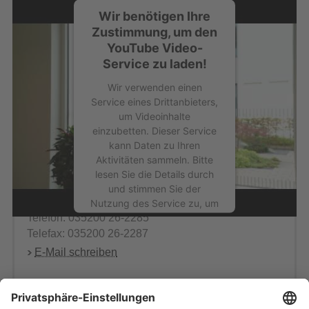
Wir benötigen Ihre
Zustimmung, um den
YouTube Video-
Service zu laden!
Wir verwenden einen
Service eines Drittanbieters,
um Videoinhalte
einzubetten. Dieser Service
kann Daten zu Ihren
Aktivitäten sammeln. Bitte
lesen Sie die Details durch
Personalmanagement
und stimmen Sie der
Frau Stefanie Strauch
Nutzung des Service zu, um
Telefon: 035200 26-2285
dieses Video anzusehen.
Telefax: 035200 26-2287
Mehr Informationen
E-Mail schreiben
Akzeptieren
powered by