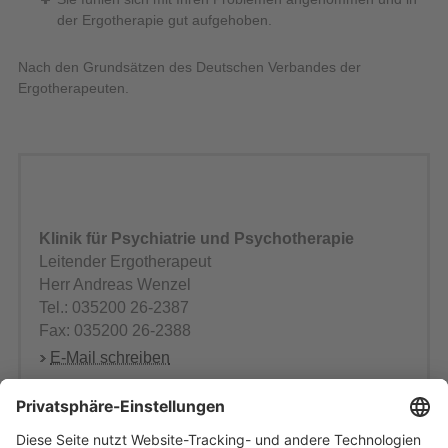
der Ergotherapie gut aufgehoben.
Nach den Grundsätzen des Deutschen Verbandes der
Ergotherapeuten.
Klinik für Psychiatrie und Psychotherapie
Leitender Ergotherapeut
Herr Andreas Wenzel
Tel.: 035200 26-2387
Fax: 035200 26-2388
E-Mail schreiben
Klinik für Kinder- und Jugendpsychiatrie
Leitende Ergotherapeutin