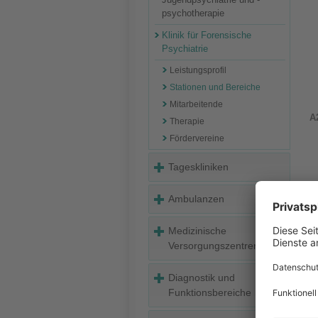
psychotherapie
Klinik für Forensische
Psychiatrie
Leistungsprofil
Stationen und Bereiche
Mitarbeitende
A
Therapie
Fördervereine
Tageskliniken
Ambulanzen
Medizinische
Versorgungszentren
A
Diagnostik und
Funktionsbereiche