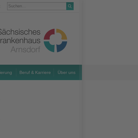
t
ierung
Beruf & Karriere
Über uns
e