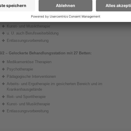
Arbeits- und Ergotherapie im gesicherten Bereich und im
Krankenhausgelände
Reit- und Sporttherapie
Kunst- und Musiktherapie
u. U. auch Berufsweiterbildung
Entlassungsvorbereitung
5/2 – Gelockerte Behandlungsstation mit 27 Betten:
Medikamentöse Therapien
Psychotherapie
Pädagogische Interventionen
Arbeits- und Ergotherapie im gesicherten Bereich und im
Krankenhausgelände
Reit- und Sporttherapie
Kunst- und Musiktherapie
Entlassungsvorbereitung