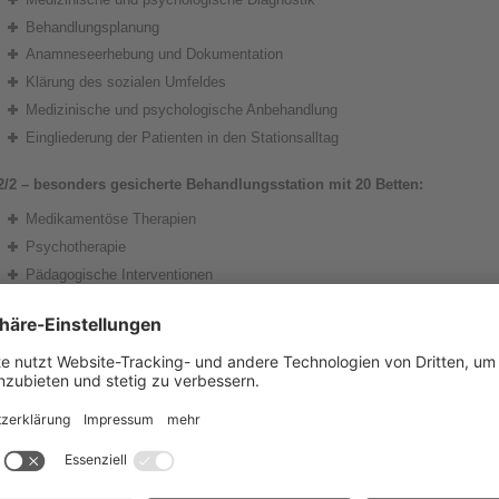
Behandlungsplanung
Anamneseerhebung und Dokumentation
Klärung des sozialen Umfeldes
Medizinische und psychologische Anbehandlung
Eingliederung der Patienten in den Stationsalltag
2/2 – besonders gesicherte Behandlungsstation mit 20 Betten:
Medikamentöse Therapien
Psychotherapie
Pädagogische Interventionen
Arbeits- und Ergotherapie im gesicherten Bereich
Sporttherapie
Kunst-/Musiktherapie
5/1 – Gelockerte Behandlungsstation mit 18 Betten:
Medikamentöse Therapien
Psychotherapie
Pädagogische Interventionen