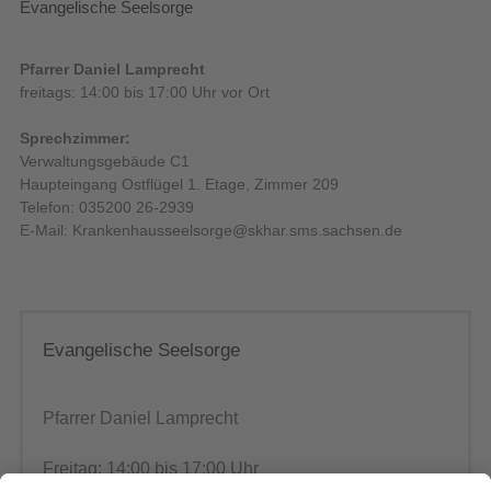
Evangelische Seelsorge
Pfarrer Daniel Lamprecht
freitags: 14:00 bis 17:00 Uhr vor Ort
Sprechzimmer:
Verwaltungsgebäude C1
Haupteingang Ostflügel 1. Etage, Zimmer 209
Telefon: 035200 26-2939
E-Mail: Krankenhausseelsorge@skhar.sms.sachsen.de
Evangelische Seelsorge
Pfarrer Daniel Lamprecht
Freitag: 14:00 bis 17:00 Uhr